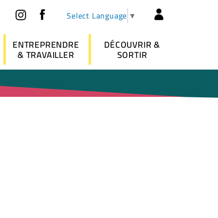
Réseaux sociaux
Header - 
Select Language
▼
ENTREPRENDRE
DÉCOUVRIR &
& TRAVAILLER
SORTIR