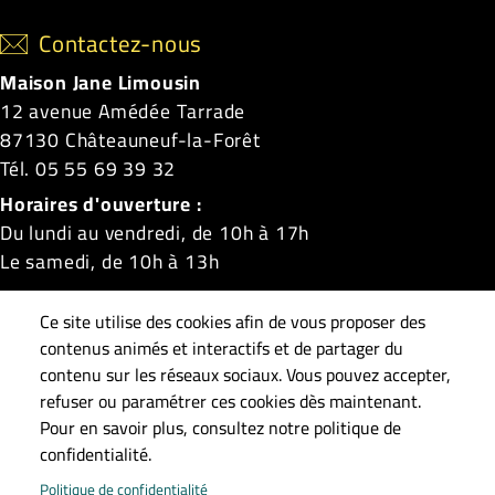
Contactez-nous
Maison Jane Limousin
12 avenue Amédée Tarrade
87130 Châteauneuf-la-Forêt
Tél. 05 55 69 39 32
Horaires d'ouverture :
Du lundi au vendredi, de 10h à 17h
Le samedi, de 10h à 13h
Châteauneuf-la-Forêt
|
La Croisille-sur-Briance
|
Ce site utilise des cookies afin de vous proposer des
Linards
|
Masléon
|
Neuvic-Entier
|
Roziers-Saint-
contenus animés et interactifs et de partager du
Georges
|
Saint-Gilles-les-Forêts
|
Saint-Méard
|
contenu sur les réseaux sociaux. Vous pouvez accepter,
refuser ou paramétrer ces cookies dès maintenant.
Surdoux
|
Sussac
Pour en savoir plus, consultez notre politique de
confidentialité.
Pied de page
Accueil
Plan du site
Contact
Mentions légales
Politique de confidentialité