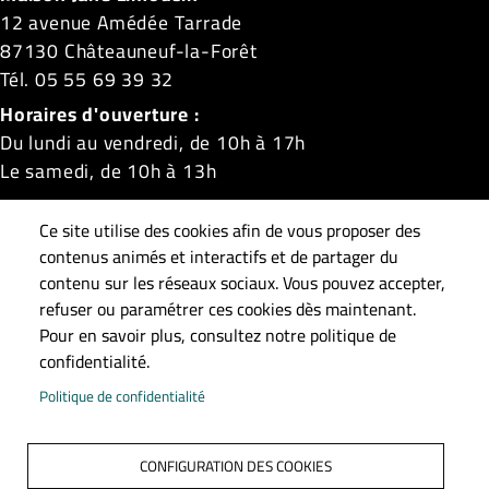
12 avenue Amédée Tarrade
87130 Châteauneuf-la-Forêt
Tél. 05 55 69 39 32
Horaires d'ouverture :
Du lundi au vendredi, de 10h à 17h
Le samedi, de 10h à 13h
Châteauneuf-la-Forêt
|
La Croisille-sur-Briance
|
Ce site utilise des cookies afin de vous proposer des
Linards
|
Masléon
|
Neuvic-Entier
|
Roziers-Saint-
contenus animés et interactifs et de partager du
Georges
|
Saint-Gilles-les-Forêts
|
Saint-Méard
|
contenu sur les réseaux sociaux. Vous pouvez accepter,
refuser ou paramétrer ces cookies dès maintenant.
Surdoux
|
Sussac
Pour en savoir plus, consultez notre politique de
confidentialité.
Pied de page
Accueil
Plan du site
Contact
Mentions légales
Politique de confidentialité
Données personnelles
Accessibilité : Non conforme
S'identifier
CONFIGURATION DES COOKIES