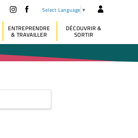
Réseaux sociaux
Header - 
Select Language
▼
ENTREPRENDRE
DÉCOUVRIR &
& TRAVAILLER
SORTIR