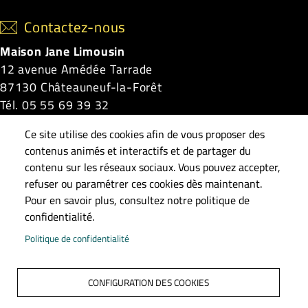
Contactez-nous
Maison Jane Limousin
12 avenue Amédée Tarrade
87130 Châteauneuf-la-Forêt
Tél. 05 55 69 39 32
Horaires d'ouverture :
Ce site utilise des cookies afin de vous proposer des
Du lundi au vendredi, de 10h à 17h
contenus animés et interactifs et de partager du
Le samedi, de 10h à 13h
contenu sur les réseaux sociaux. Vous pouvez accepter,
refuser ou paramétrer ces cookies dès maintenant.
Châteauneuf-la-Forêt
|
La Croisille-sur-Briance
|
Pour en savoir plus, consultez notre politique de
Linards
|
Masléon
|
Neuvic-Entier
|
Roziers-Saint-
confidentialité.
Georges
|
Saint-Gilles-les-Forêts
|
Saint-Méard
|
Politique de confidentialité
Surdoux
|
Sussac
CONFIGURATION DES COOKIES
Pied de page
Accueil
Plan du site
Contact
Mentions légales