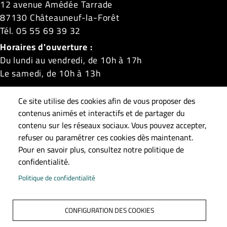
12 avenue Amédée Tarrade
87130 Châteauneuf-la-Forêt
Tél. 05 55 69 39 32
Horaires d'ouverture :
Du lundi au vendredi, de 10h à 17h
Le samedi, de 10h à 13h
Châteauneuf-la-Forêt
|
La Croisille-sur-Briance
|
Ce site utilise des cookies afin de vous proposer des
Linards
|
Masléon
|
Neuvic-Entier
|
Roziers-Saint-
contenus animés et interactifs et de partager du
Georges
|
Saint-Gilles-les-Forêts
|
Saint-Méard
|
contenu sur les réseaux sociaux. Vous pouvez accepter,
refuser ou paramétrer ces cookies dès maintenant.
Surdoux
|
Sussac
Pour en savoir plus, consultez notre politique de
confidentialité.
Pied de page
Accueil
Plan du site
Contact
Mentions légales
Politique de confidentialité
Données personnelles
Accessibilité : Non conforme
S'identifier
CONFIGURATION DES COOKIES