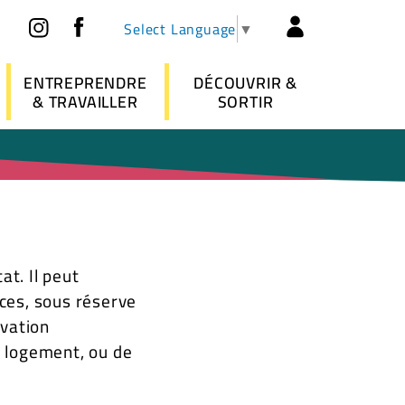
Réseaux sociaux
Header - 
Select Language
▼
ENTREPRENDRE
DÉCOUVRIR &
& TRAVAILLER
SORTIR
at. Il peut
ces, sous réserve
ovation
u logement, ou de