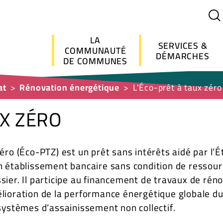
Menu principal
LA
SERVICES &
COMMUNAUTÉ
DÉMARCHES
DE COMMUNES
at
Rénovation énergétique
L'Éco-prêt à taux zéro
UX ZÉRO
éro (Éco-PTZ) est un prêt sans intérêts aidé par l’Ét
n établissement bancaire sans condition de ressour
sier. Il participe au financement de travaux de rén
lioration de la performance énergétique globale d
 systèmes d’assainissement non collectif.