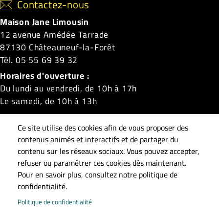
Contactez-nous
Maison Jane Limousin
12 avenue Amédée Tarrade
87130 Châteauneuf-la-Forêt
Tél. 05 55 69 39 32
Horaires d'ouverture :
Du lundi au vendredi, de 10h à 17h
Le samedi, de 10h à 13h
Châteauneuf-la-Forêt
|
La Croisille-sur-Briance
|
Ce site utilise des cookies afin de vous proposer des
Linards
|
Masléon
|
Neuvic-Entier
|
Roziers-Saint-
contenus animés et interactifs et de partager du
Georges
|
Saint-Gilles-les-Forêts
|
Saint-Méard
|
contenu sur les réseaux sociaux. Vous pouvez accepter,
refuser ou paramétrer ces cookies dès maintenant.
Surdoux
|
Sussac
Pour en savoir plus, consultez notre politique de
confidentialité.
Pied de page
Accueil
Plan du site
Contact
Mentions légales
Politique de confidentialité
Données personnelles
Accessibilité : Non conforme