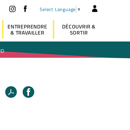
Réseaux sociaux
Header - 
Select Language
▼
ENTREPRENDRE
DÉCOUVRIR &
& TRAVAILLER
SORTIR
UD