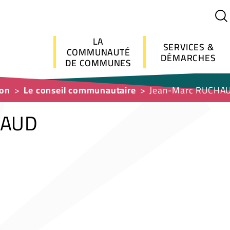
Menu principal
LA
SERVICES &
COMMUNAUTÉ
DÉMARCHES
DE COMMUNES
ion
Le conseil communautaire
Jean-Marc RUCHA
HAUD