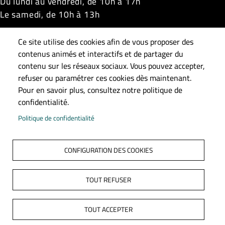
Du lundi au vendredi, de 10h à 17h
Le samedi, de 10h à 13h
Châteauneuf-la-Forêt
|
La Croisille-sur-Briance
|
Ce site utilise des cookies afin de vous proposer des
Linards
|
Masléon
|
Neuvic-Entier
|
Roziers-Saint-
contenus animés et interactifs et de partager du
Georges
|
Saint-Gilles-les-Forêts
|
Saint-Méard
|
contenu sur les réseaux sociaux. Vous pouvez accepter,
refuser ou paramétrer ces cookies dès maintenant.
Surdoux
|
Sussac
Pour en savoir plus, consultez notre politique de
confidentialité.
Pied de page
Accueil
Plan du site
Contact
Mentions légales
Politique de confidentialité
Données personnelles
Accessibilité : Non conforme
S'identifier
CONFIGURATION DES COOKIES
TOUT REFUSER
Menu navigateur mobile
TOUT ACCEPTER