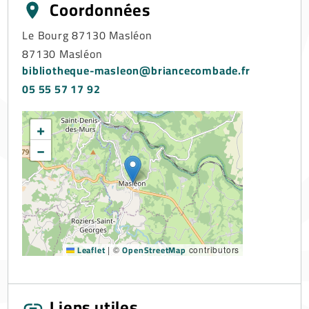
Coordonnées
Le Bourg 87130 Masléon
87130
Masléon
bibliotheque-masleon@briancecombade.fr
05 55 57 17 92
+
−
Leaflet
OpenStreetMap
|
©
contributors
Liens utiles