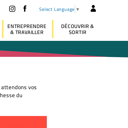
Réseaux sociaux
Header - 
Select Language
▼
ENTREPRENDRE
DÉCOUVRIR &
& TRAVAILLER
SORTIR
 attendons vos
ichesse du