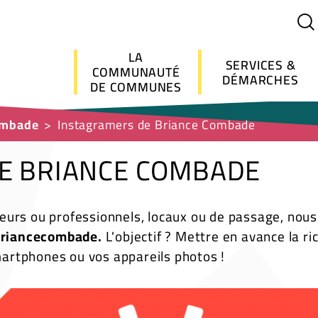
Menu principal
LA
SERVICES &
COMMUNAUTÉ
DÉMARCHES
DE COMMUNES
ombade
Instagramers de Briance Combade
E BRIANCE COMBADE
urs ou professionnels, locaux ou de passage, nous
briancecombade.
L'objectif ? Mettre en avance la r
smartphones ou vos appareils photos !